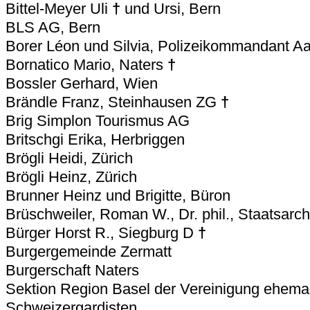
Bittel-Meyer Uli
†
und Ursi, Bern
BLS AG, Bern
Borer Léon und Silvia, Polizeikommandant Aar
Bornatico Mario, Naters
†
Bossler Gerhard, Wien
Brändle Franz, Steinhausen ZG
†
Brig Simplon Tourismus AG
Britschgi Erika, Herbriggen
Brögli Heidi, Zürich
Brögli Heinz, Zürich
Brunner Heinz und Brigitte, Büron
Brüschweiler, Roman W., Dr. phil., Staatsarc
Bürger Horst R., Siegburg D
†
Burgergemeinde Zermatt
Burgerschaft Naters
Sektion Region Basel der Vereinigung ehemal
Schweizergardisten