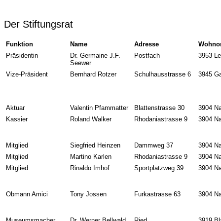
Der Stiftungsrat
Funktion
Name
Adresse
Wohnor
Präsidentin
Dr. Germaine J.F.
Postfach
3953 Le
Seewer
Vize-Präsident
Bernhard Rotzer
Schulhausstrasse 6
3945 G
Aktuar
Valentin Pfammatter
Blattenstrasse 30
3904 Na
Kassier
Roland Walker
Rhodaniastrasse 9
3904 Na
Mitglied
Siegfried Heinzen
Dammweg 37
3904 Na
Mitglied
Martino Karlen
Rhodaniastrasse 9
3904 Na
Mitglied
Rinaldo Imhof
Sportplatzweg 39
3904 Na
Obmann Amici
Tony Jossen
Furkastrasse 63
3904 Na
Museumsmacher
Dr. Werner Bellwald
Ried
3919 Bl