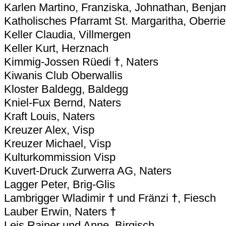
Karlen Martino, Franziska, Johnathan, Benjam
Katholisches Pfarramt St. Margaritha, Oberrie
Keller Claudia, Villmergen
Keller Kurt, Herznach
Kimmig-Jossen Rüedi
†
, Naters
Kiwanis Club Oberwallis
Kloster Baldegg, Baldegg
Kniel-Fux Bernd, Naters
Kraft Louis, Naters
Kreuzer Alex, Visp
Kreuzer Michael, Visp
Kulturkommission Visp
Kuvert-Druck Zurwerra AG, Naters
Lagger Peter, Brig-Glis
Lambrigger Wladimir
†
und Fränzi
†
, Fiesch
Lauber Erwin, Naters
†
Leis Rainer und Anne, Birgisch