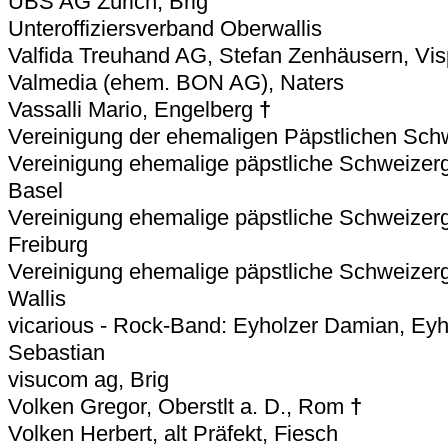
UBS AG Zürich, Brig
Unteroffiziersverband Oberwallis
Valfida Treuhand AG, Stefan Zenhäusern, Vis
Valmedia (ehem. BON AG), Naters
Vassalli Mario, Engelberg
†
Vereinigung der ehemaligen Päpstlichen Sch
Vereinigung ehemalige päpstliche Schweizerg
Basel
Vereinigung ehemalige päpstliche Schweizerg
Freiburg
Vereinigung ehemalige päpstliche Schweizerg
Wallis
vicarious - Rock-Band: Eyholzer Damian, Eyho
Sebastian
visucom ag, Brig
Volken Gregor, Oberstlt a. D., Rom
†
Volken Herbert, alt Präfekt, Fiesch