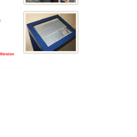
u
Version