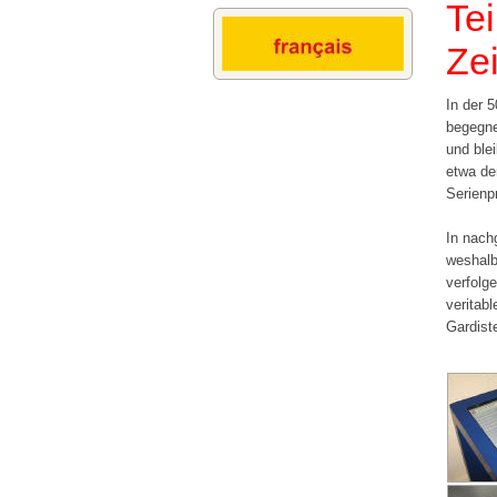
Te
Ze
In der 
begegne
und ble
etwa de
Serienp
In nach
weshalb
verfolg
veritabl
Gardist