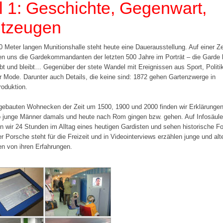
il 1: Geschichte, Gegenwart,
itzeugen
50 Meter langen Munitionshalle steht heute eine Dauerausstellung. Auf einer Z
n uns die Gardekommandanten der letzten 500 Jahre im Porträt – die Garde b
ibt und bleibt… Gegenüber der stete Wandel mit Ereignissen aus Sport, Politi
r Mode. Darunter auch Details, die keine sind: 1872 gehen Gartenzwerge in
roduktion.
gebauten Wohnecken der Zeit um 1500, 1900 und 2000 finden wir Erklärungen
 junge Männer damals und heute nach Rom gingen bzw. gehen. Auf Infosäul
en wir 24 Stunden im Alltag eines heutigen Gardisten und sehen historische Fo
er Porsche steht für die Freizeit und in Videointerviews erzählen junge und alt
en von ihren Erfahrungen.