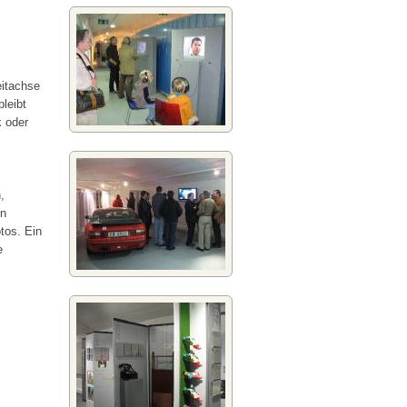
eitachse
leibt
k oder
,
en
tos. Ein
e