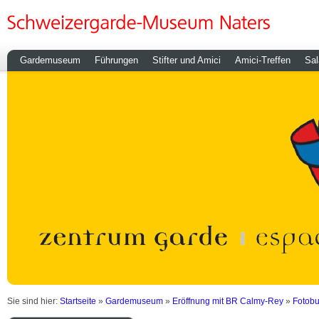
Gardemuseum
Führungen
Stifter und Amici
Amici-Treffen
Sal
Sie sind hier:
Startseite
»
Gardemuseum
»
Eröffnung mit BR Calmy-Rey
»
Fotobu